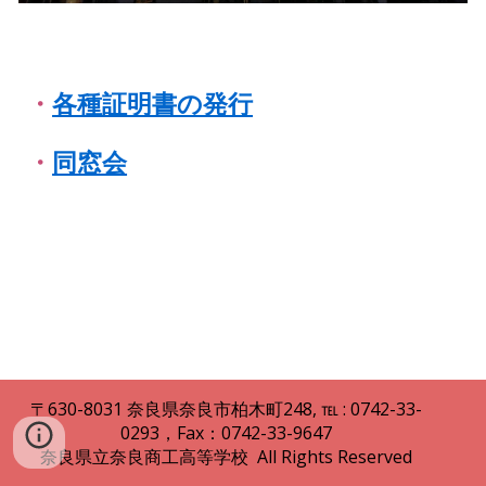
・
各種証明書の発行
・
同窓会
〒630
-
8031
奈良県
奈良市柏木町248
,
℡ : 0742
-
33
-
0293，Fax：0742-33-9647
奈良県立
奈良商工高等
学校 All Rights Reserved