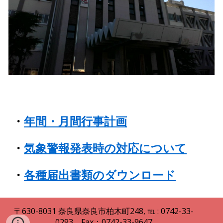
・
年間・月間行事計画
・
気象警報発表時の対応について
・
各種届出書類のダウンロード
〒630
-
8031
奈良県
奈良市柏木町248
,
℡ : 0742
-
33
-
0293，Fax：0742-33-9647