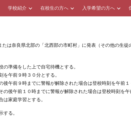
ム
学校紹介
在校生の方へ
入学希望の方へ
ip to main content
Skip to navigat
または奈良県北部の「北西部の市町村」に発表（その他の生徒
校の準備をした上で自宅待機とする。
刻を午前９時３０分とする。
の後午前９時までに警報が解除された場合は登校時刻を午前１
その後午前１０時までに警報が解除された場合は登校時刻を午
合は家庭学習とする。
示する。