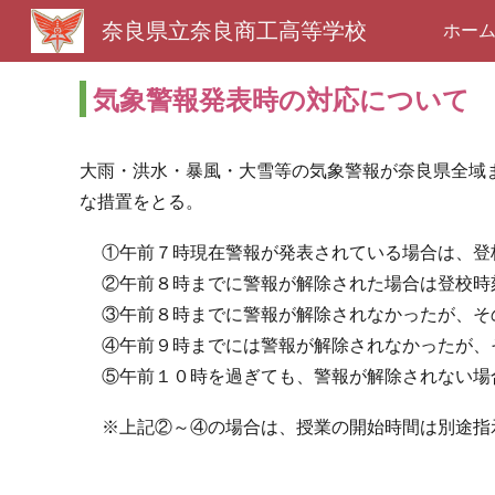
奈良県立奈良商工高等学校
ホー
Sk
気象警報発表時の対応について
大雨・洪水・暴風・大雪等の気象警報が奈良県全域
な措置をとる。
①午前７時現在警報が発表されている場合は、登
②午前８時までに警報が解除された場合は登校時
③午前８時までに警報が解除されなかったが、そ
④午前９時までには警報が解除されなかったが、
⑤午前１０時を過ぎても、警報が解除されない場
※上記②～④の場合は、授業の開始時間は別途指