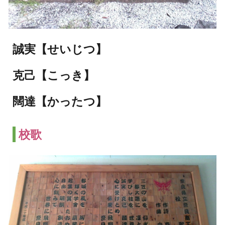
誠実【せいじつ】
克己【こっき】
闊達【かったつ】
校歌