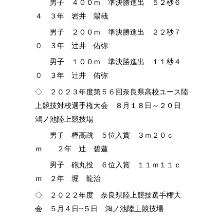
男子 ４００ｍ 準決勝進出 ５２秒６
４ ３年 岩井 陽哉
男子 ２００ｍ 準決勝進出 ２２秒７
０ ３年 辻井 佑弥
男子 １００ｍ 準決勝進出 １１秒４
０ ３年 辻井 佑弥
◇ ２０２３年度第５６回奈良県高校ユース陸
上競技対校選手権大会 ８月１８日～２０日
鴻ノ池陸上競技場
男子 棒高跳 ５位入賞 ３ｍ２０ｃ
ｍ ２年 辻 碧蓮
男子 砲丸投 ６位入賞 １１ｍ１１ｃ
ｍ ２年 堀 龍治
◇ ２０２２年度 奈良県陸上競技選手権大
会 ５月４日~５日 鴻ノ池陸上競技場