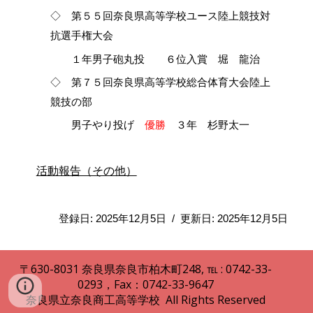
◇ 第５５回奈良県高等学校ユース陸上競技対
抗選手権大会
１年男子砲丸投 ６位入賞 堀 龍治
◇ 第７５回奈良県高等学校総合体育大会陸上
競技の部
男子やり投げ
優勝
３年 杉野太一
活動報告（その他）
登録日: 2025年12月5日 / 更新日: 2025年12月5日
〒630
-
8031
奈良県
奈良市柏木町248
,
℡ : 0742
-
33
-
0293，Fax：0742-33-9647
奈良県立
奈良商工高等
学校 All Rights Reserved