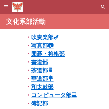
Skip to main content
Skip to navigation
文化系部活動
・
吹奏楽部🎷
・
写真部📷
・
囲碁・将棋部
・
書道部
・
茶道部🍵
・
華道部💐
・
和太鼓部
・
コンピュータ部💻
・
簿記部