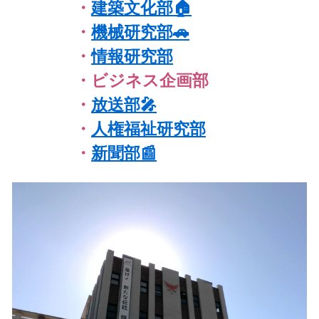
・
建築文化部🏠
・
機械研究部🚗
・
情報研究部
・
ビジネス企画部
・
放送部🎤
・
人権福祉研究部
・
新聞部📰