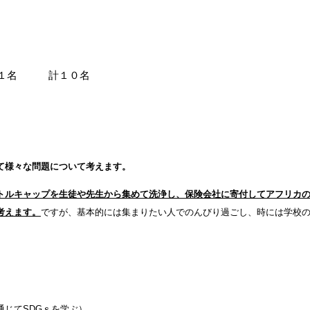
１名 計１０名
て様々な問題について考えます。
トルキャップを生徒や先生から集めて洗浄し、保険会社に寄付してアフリカ
考えます。
ですが、基本的には集まりたい人でのんびり過ごし、時には学校
じてSDGｓを学ぶ）