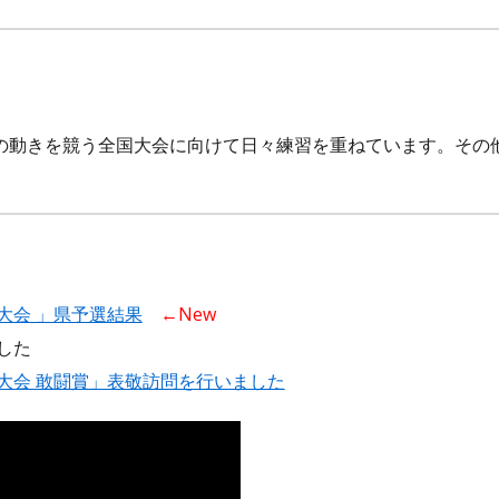
の動きを競う全国大会に向けて日々練習を重ねています。その
大会 」県予選結果
←New
した
大会 敢闘賞」表敬訪問を行いました