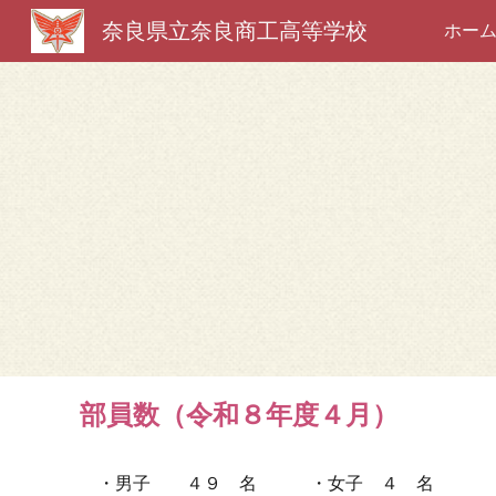
奈良県立奈良商工高等学校
ホー
Sk
部員数（令和
８
年度４月）
・男子 ４９ 名 ・女子 ４ 名