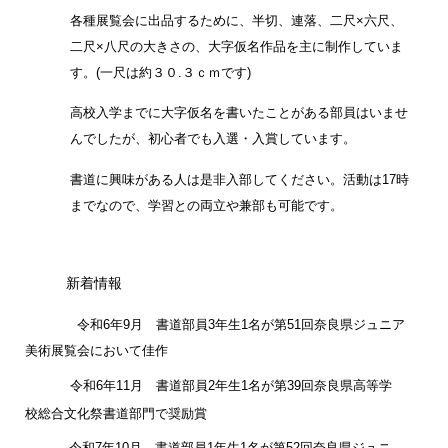
各種展覧会に出品するために、半切、連落、二尺×六尺、
二尺×八尺の大きさの、大字仮名作品を主に制作していま
す。(一尺は約３０.３ｃｍです)
高校入学までに大字仮名を書いたことがある部員はいませ
んでしたが、初心者でも入選・入賞しています。
書道に興味がある人は是非入部してください。活動は17時
までなので、学習との両立や兼部も可能です。
新着情報
令和
6
年
9
月 書道部員
3
年生
1
名が第
51
回奈良県ジュニア
美術展覧会
において
佳作
令和
6
年
11
月 書道部員
2
年生
1
名が第
39
回奈良県高等学
校総合文化祭書道部門で奨励
賞
令和7年10月 書道部員1年生1名が第52回奈良県ジュニ