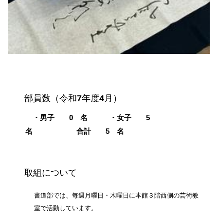
部員数（令和
7
年度
4
月）
・男子 0 名 ・女子
5
名 合計
5
名
取組について
書道部では、毎週月曜日・木曜日に本館３階西側の芸術教
室で活動しています。