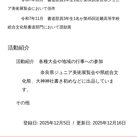
ア美術展覧会において佳作
令和7年11月 書道部員3年生1名が第45回近畿高等学校
総合文化祭書道部門において奨励賞
活動紹介
活動紹介 各種大会や地域の行事への参加
奈良県ジュニア美術展覧会や県総合文
化祭、大神神社書き初めなどに出品していま
す。
その他
登録日: 202
5
年
12
月
5
日 / 更新日: 2025年
12
月
16
日