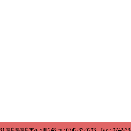
31
奈良県
奈良市柏木町248
,
℡ : 0742
-
33
-
0293，Fax：0742-33