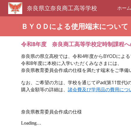
奈良県立奈良商工高等学校
ホー
Sk
ＢＹＯＤによる使用端末について
令和8年度 奈良商工高等学校定時制課程へ
奈良県の県立高校では、令和4年度からBYODによる
令和8年度に本校に入学いただくみなさまには、
奈良県教育委員会作成の仕様を満たす端末をご準備
なお、ご希望の方は、学校を通じてiPad(第11世代
購入金額等の詳細は、
諸会費及び学用品の費用につ
奈良県教育委員会作成の仕様